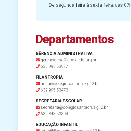
De segunda-feira à sexta-feira, das 07
Departamentos
GÊRENCIA ADMINISTRATIVA
gerenciacsc@csc.gedo.org.br
639 993 63977
FILANTROPIA
asca@colegiosantacruz.g12.br
639 995 53473
SECRETARIA ESCOLAR
secretaria@colegiosantacruz.g12.br
639 843 50304
EDUCAÇÃO INFANTIL