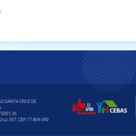
r
O SANTA CRUZ DE
A
/0001-26
ruz, 557, CEP 77.804-090