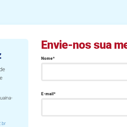
Envie-nos sua 
z
Nome*
 de
ie
E-mail*
uaína-
.br