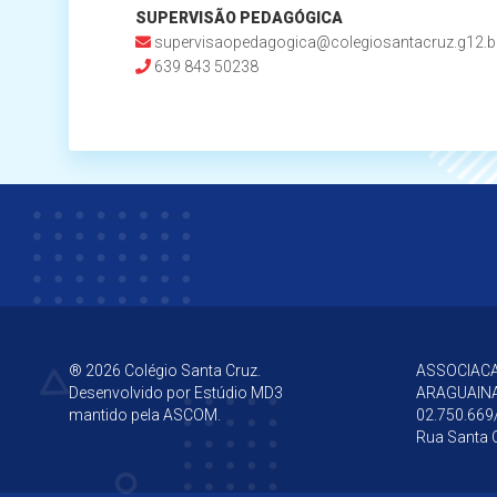
SUPERVISÃO PEDAGÓGICA
supervisaopedagogica@colegiosantacruz.g12.b
639 843 50238
® 2026 Colégio Santa Cruz.
ASSOCIACA
Desenvolvido por
Estúdio MD3
ARAGUAIN
mantido pela ASCOM.
02.750.669
Rua Santa C